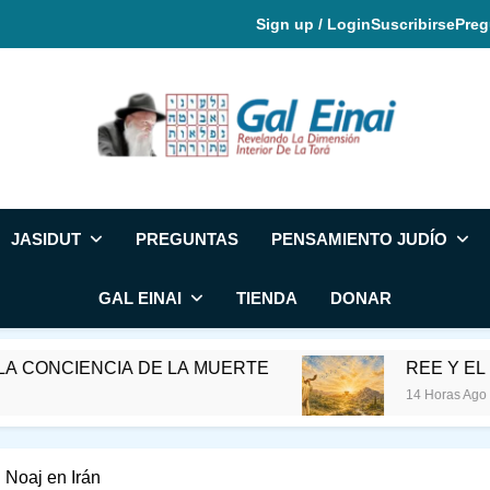
Sign up / Login
Suscribirse
Preg
Gal Einai En Espa
JASIDUT
PREGUNTAS
PENSAMIENTO JUDÍO
GAL EINAI
TIENDA
DONAR
IA DE LA MUERTE
REE Y EL MES DE ELU
14 Horas Ago
 Noaj en Irán