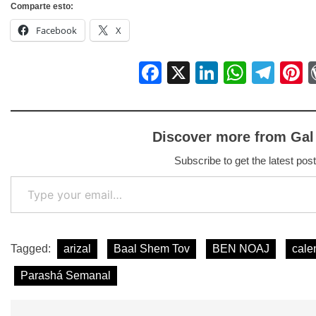
Comparte esto:
Facebook
X
Facebook
X
LinkedIn
Whats
Tel
P
Discover more from Gal
Subscribe to get the latest post
Type your email…
Tagged:
arizal
Baal Shem Tov
BEN NOAJ
cale
Parashá Semanal