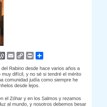
App
egram
interest
WordPress
Email
Copy
Print
Compartir
Link
rá del Rabino desde hace varios años a
 muy difícil, y no sé si tendré el mérito
n una comunidad judía como siempre he
nhelos desde lejos.
en el Zóhar y en los Salmos y rezamos
a luz al mundo, y nosotros debemos besar