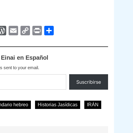
App
egram
interest
WordPress
Email
Copy
Print
Compartir
Link
 Einai en Español
s sent to your email.
Suscribirse
ndario hebreo
Historias Jasídicas
IRÁN