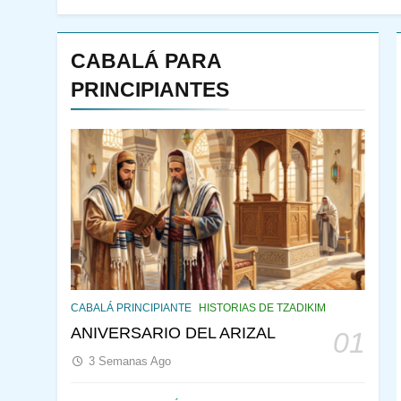
CABALÁ PARA
PRINCIPIANTES
144
¿QUIÉN ES SABIO? EL
QUE VE LO QUE VA A
CABALÁ PRINCIPIANTE
HISTORIAS DE TZADIKIM
NACER
PENSAMIENTO JUDÍO
ANIVERSARIO DEL ARIZAL
01
PIRKEI AVOT
3 Semanas Ago
145
CABALÁ Y JASIDUT: EL