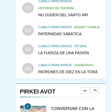
CONSEJO DE LOS
CABALÁ PRINCIPIANTE
PADRES
02
PENSAMIENTO JUDÍO
HISTORIAS DE TZADIKIM
PIRKEI AVOT
NO DUDEN DEL SANTO ARI
146
LA RECONSTRUCCIÓN
CABALÁ PRINCIPIANTE
HOGAR Y FAMILIA
DEL TEMPLO Y LA
03
PATERNIDAD SABÁTICA
ALEGRÍA EN MEDIO DE
MES DE MENAJEM AV
LA TRISTEZA
PENSAMIENTO JUDÍO
CABALÁ PRINCIPIANTE
TETZAVÉ
04
147
VEAMOS ¿POR QUÉ
LA FUERZA DE UNA PASIÓN
IEHOSHÚA? Y LA QUEJA
DE LAS MUJERES
PENSAMIENTO JUDÍO
CABALÁ PRINCIPIANTE
GUEMATRIAS
05
PIRKEI AVOT
PATRONES DE DIEZ EN LA TORÁ
1
RAZI ¿QUIÉN ES SABIO?
PIRKEI AVOT
JASIDUT
NIÑOS
2
CONVERSAR CON LA