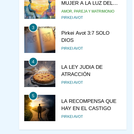
MUJER A LA LUZ DEL
JUDAÍSMO
AMOR, PAREJA Y MATRIMONIO
PIRKEI AVOT
3
Pirkei Avot 3:7 SOLO
DIOS
PIRKEI AVOT
4
LA LEY JUDIA DE
ATRACCIÓN
PIRKEI AVOT
5
LA RECOMPENSA QUE
HAY EN EL CASTIGO
PIRKEI AVOT
6