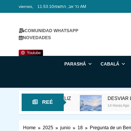
Skip
viernes, כד אב, התשפו
11:53:11 AM
to
content
COMUNIDAD WHATSAPP
NOVEDADES
Youtube
PARASHÁ
CABALÁ
A QUE FUESE FELIZ
DESVIAR LA CONCIENC
REÉ
14 Horas Ago
Home
2025
junio
18
Pregunta de un Ben