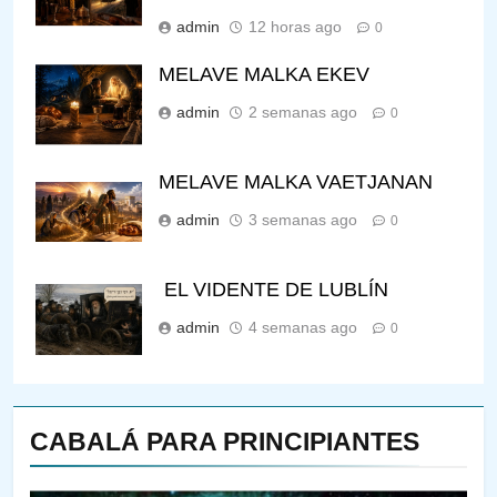
admin
12 horas ago
0
MELAVE MALKA EKEV
admin
2 semanas ago
0
MELAVE MALKA VAETJANAN
admin
3 semanas ago
0
EL VIDENTE DE LUBLÍN
admin
4 semanas ago
0
144
CABALÁ PARA PRINCIPIANTES
¿QUIÉN ES SABIO? EL QUE
VE LO QUE VA A NACER