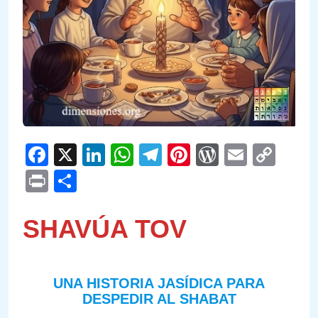
Facebook
X
LinkedIn
WhatsApp
Telegram
Pinterest
WordPre
Email
Cop
Link
Print
Compartir
SHAVÚA TOV
UNA HISTORIA JASÍDICA PARA
DESPEDIR AL SHABAT