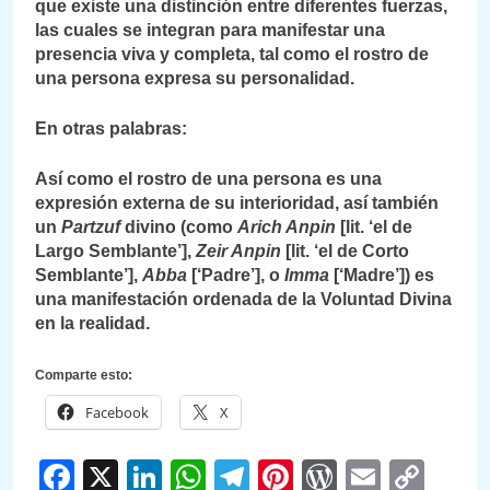
que existe una distinción entre diferentes fuerzas,
las cuales se integran para manifestar una
presencia viva y completa, tal como el rostro de
una persona expresa su personalidad.
En otras palabras:
Así como el rostro de una persona es una
expresión externa de su interioridad, así también
un
Partzuf
divino (como
Arich Anpin
[lit. ‘el de
Largo Semblante’],
Zeir Anpin
[lit. ‘el de Corto
Semblante’],
Abba
[‘Padre’], o
Imma
[‘Madre’]) es
una manifestación ordenada de la Voluntad Divina
en la realidad.
Comparte esto:
Facebook
X
Facebook
X
LinkedIn
WhatsApp
Telegram
Pinterest
WordPre
Email
Cop