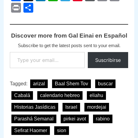
Link
Print
Compartir
Discover more from Gal Einai en Español
Subscribe to get the latest posts sent to your email.
Type your email…
Suscribirse
Tagged:
arizal
Baal Shem Tov
buscar
Cabalá
calendario hebreo
eliahu
Historias Jasídicas
Israel
mordejai
Parashá Semanal
pirkei avot
rabino
Sefirat Haomer
sion