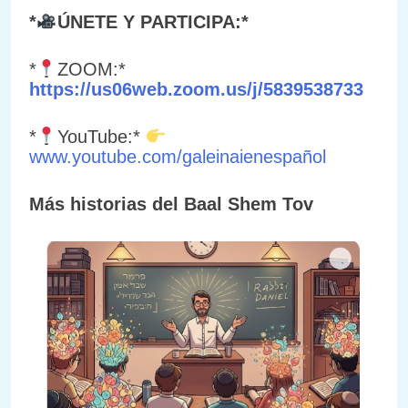
*
ÚNETE Y PARTICIPA:*
*
ZOOM:*
https://us06web.zoom.us/j/5839538733
*
YouTube:*
www.youtube.com/galeinaienespañol
Más historias del Baal Shem Tov