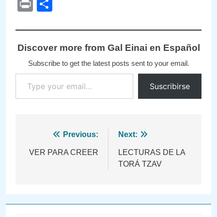
Link
Print
Compartir
Discover more from Gal Einai en Español
Subscribe to get the latest posts sent to your email.
Type your email…
Suscribirse
Navegación
Previous:
Next:
de
VER PARA CREER
LECTURAS DE LA
TORÁ TZAV
entradas