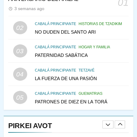
01
MEDIO DE LA TRISTEZA
MES DE MENAJEM AV
3 semanas ago
PENSAMIENTO JUDÍO
146
CABALÁ PRINCIPIANTE
HISTORIAS DE TZADIKIM
02
VEAMOS ¿POR QUÉ
NO DUDEN DEL SANTO ARI
IEHOSHÚA? Y LA QUEJA DE
LAS MUJERES
CABALÁ PRINCIPIANTE
HOGAR Y FAMILIA
PENSAMIENTO JUDÍO
PIRKEI AVOT
03
PATERNIDAD SABÁTICA
1
CONVERSAR CON LA MUJER
CABALÁ PRINCIPIANTE
TETZAVÉ
04
A LA LUZ DEL JUDAÍSMO
LA FUERZA DE UNA PASIÓN
AMOR, PAREJA Y MATRIMONIO
PIRKEI AVOT
CABALÁ PRINCIPIANTE
GUEMATRIAS
05
PATRONES DE DIEZ EN LA TORÁ
2
Pirkei Avot 3:7 SOLO DIOS
PIRKEI AVOT
PIRKEI AVOT