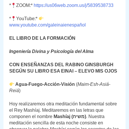
*
ZOOM:*
https://us06web.zoom.us/j/5839538733
*
YouTube:*
www.youtube.com/galeinaienespañol
EL LIBRO DE LA FORMACIÓN
Ingeniería Divina y Psicología del Alma
CON ENSEÑANZAS DEL RABINO GINSBURGH
SEGÚN SU LIBRO ESA EINAI – ELEVO MIS OJOS
Agua-Fuego-Acción-Visión
(
Maim-Esh-Asiá-
Reiá
)
Hoy realizaremos otra meditación fundamental sobre
el Rey Mashíaj. Meditaremos en las letras que
componen el nombre
Mashíaj (
משיח)
. Nuestra
meditación sencilla de esta noche consiste en