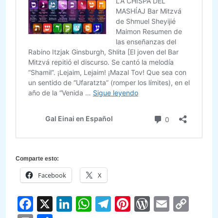
Comparte esto:
Facebook
X
Facebook
X
LinkedIn
WhatsApp
Telegram
Pinterest
WordPre
Email
Cop