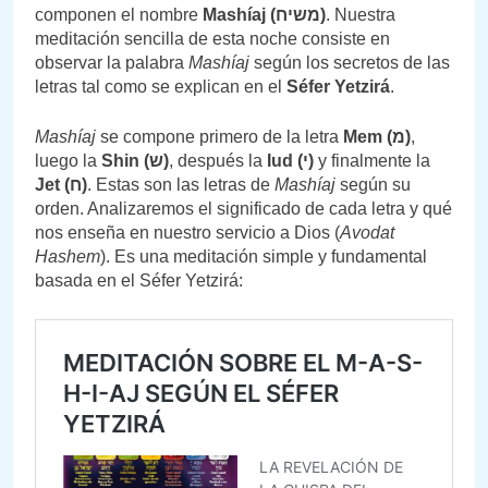
componen el nombre
Mashíaj (
משיח)
. Nuestra
meditación sencilla de esta noche consiste en
observar la palabra
Mashíaj
según los secretos de las
letras tal como se explican en el
Séfer Yetzirá
.
Mashíaj
se compone primero de la letra
Mem (
מ)
,
luego la
Shin (
ש)
, después la
Iud (
י)
y finalmente la
Jet (
ח)
. Estas son las letras de
Mashíaj
según su
orden. Analizaremos el significado de cada letra y qué
nos enseña en nuestro servicio a Dios (
Avodat
Hashem
). Es una meditación simple y fundamental
basada en el Séfer Yetzirá: