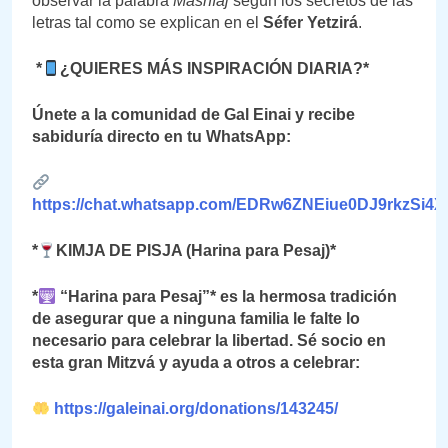
observar la palabra
Mashíaj
según los secretos de las
letras tal como se explican en el
Séfer Yetzirá
.
*
¿QUIERES MÁS INSPIRACIÓN DIARIA?*
Únete a la comunidad de Gal Einai y recibe
sabiduría directo en tu WhatsApp:
https://chat.whatsapp.com/EDRw6ZNEiue0DJ9rkzSi4X
*
KIMJA DE PISJA (Harina para Pesaj)*
*
“Harina para Pesaj”* es la hermosa tradición
de asegurar que a ninguna familia le falte lo
necesario para celebrar la libertad. Sé socio en
esta gran Mitzvá y ayuda a otros a celebrar:
https://galeinai.org/donations/143245/