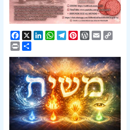
Facebook
X
LinkedIn
WhatsApp
Telegram
Pinterest
WordPre
Email
Cop
Link
Print
Compartir