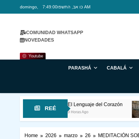
Skip
domingo, כו אב, התשפו
7:49:01 AM
to
content
COMUNIDAD WHATSAPP
NOVEDADES
Youtube
PARASHÁ
CABALÁ
El Lenguaje del Corazón
Rabí I
REÉ
9 Horas Ago
11 Horas
Home
2026
marzo
26
MEDITACIÓN SOB