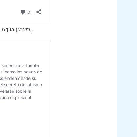
l
Agua
(
Maim
).