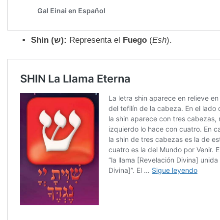
Shin (
ש):
Representa el
Fuego
(
Esh
).