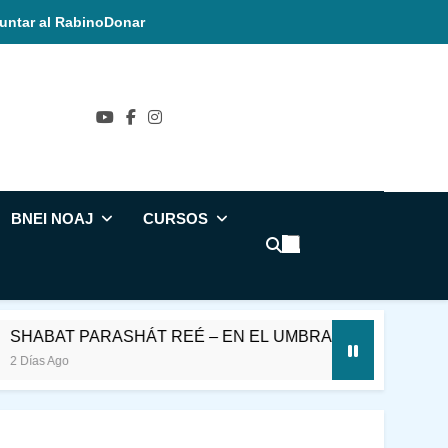
untar al Rabino
Donar
ñol
BNEI NOAJ
CURSOS
SHÁT REÉ – EN EL UMBRAL DEL MES DE ELUL