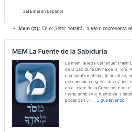
Mem (
מ):
En el Séfer Yetzirá, la
Mem
representa e