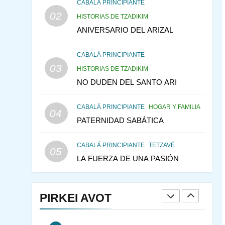
LA RECONSTRUCCIÓN
CABALÁ PRINCIPIANTE
02
DEL TEMPLO Y LA
HISTORIAS DE TZADIKIM
ALEGRÍA EN MEDIO DE
ANIVERSARIO DEL ARIZAL
MES DE MENAJEM AV
LA TRISTEZA
PENSAMIENTO JUDÍO
CABALÁ PRINCIPIANTE
146
CABALÁ Y JASIDUT: EL
03
HISTORIAS DE TZADIKIM
CONSEJO DE LOS
NO DUDEN DEL SANTO ARI
PADRES
PENSAMIENTO JUDÍO
PIRKEI AVOT
CABALÁ PRINCIPIANTE
HOGAR Y FAMILIA
04
147
VEAMOS ¿POR QUÉ
PATERNIDAD SABÁTICA
IEHOSHÚA? Y LA QUEJA
DE LAS MUJERES
PENSAMIENTO JUDÍO
CABALÁ PRINCIPIANTE
TETZAVÉ
05
PIRKEI AVOT
LA FUERZA DE UNA PASIÓN
1
RAZI ¿QUIÉN ES SABIO?
PIRKEI AVOT
JASIDUT
NIÑOS