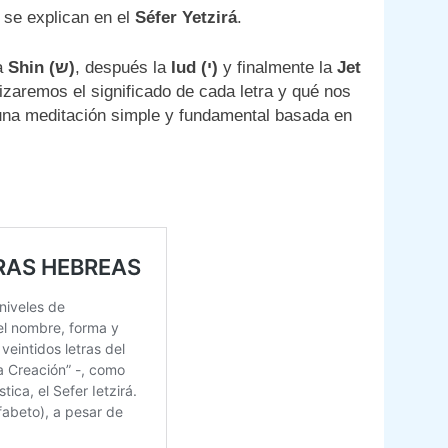
 se explican en el
Séfer Yetzirá
.
la
Shin (
ש)
, después la
Iud (
י)
y finalmente la
Jet
zaremos el significado de cada letra y qué nos
una meditación simple y fundamental basada en