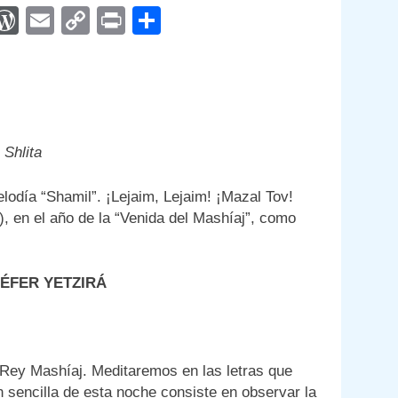
App
egram
interest
WordPress
Email
Copy
Print
Compartir
Link
Shlita
elodía “Shamil”. ¡Lejaim, Lejaim! ¡Mazal Tov!
), en el año de la “Venida del Mashíaj”, como
SÉFER YETZIRÁ
 Rey Mashíaj. Meditaremos en las letras que
n sencilla de esta noche consiste en observar la