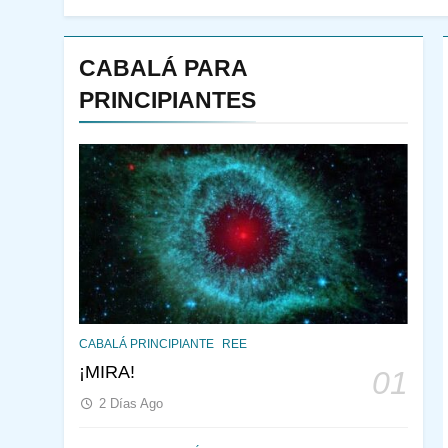
CABALÁ PARA
PRINCIPIANTES
144
¿QUIÉN ES SABIO? EL
CABALÁ PRINCIPIANTE
REE
QUE VE LO QUE VA A
¡MIRA!
01
NACER
PENSAMIENTO JUDÍO
2 Días Ago
PIRKEI AVOT
145