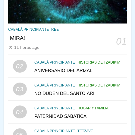
PENSAMIENTO JUDÍO
PIRKEI AVOT
145
CABALÁ Y JASIDUT: EL
CABALÁ PRINCIPIANTE
REE
CONSEJO DE LOS PADRES
¡MIRA!
01
PENSAMIENTO JUDÍO
PIRKEI AVOT
11 horas ago
146
CABALÁ PRINCIPIANTE
HISTORIAS DE TZADIKIM
02
LA RECONSTRUCCIÓN DEL
ANIVERSARIO DEL ARIZAL
TEMPLO Y LA ALEGRÍA EN
MEDIO DE LA TRISTEZA
MES DE MENAJEM AV
CABALÁ PRINCIPIANTE
HISTORIAS DE TZADIKIM
03
PENSAMIENTO JUDÍO
NO DUDEN DEL SANTO ARI
147
CABALÁ PRINCIPIANTE
HOGAR Y FAMILIA
VEAMOS ¿POR QUÉ
04
PATERNIDAD SABÁTICA
IEHOSHÚA? Y LA QUEJA DE
LAS MUJERES
PENSAMIENTO JUDÍO
PIRKEI AVOT
CABALÁ PRINCIPIANTE
TETZAVÉ
05