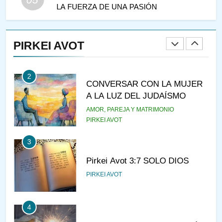
LA FUERZA DE UNA PASIÓN
1
RAZI ¿QUIÉN ES SABIO?
PIRKEI AVOT
JASIDUT
NIÑOS
2
CONVERSAR CON LA MUJER
A LA LUZ DEL JUDAÍSMO
AMOR, PAREJA Y MATRIMONIO
PIRKEI AVOT
3
Pirkei Avot 3:7 SOLO DIOS
PIRKEI AVOT
4