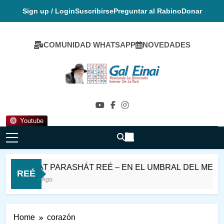
Skip
Sign up / Login
Suscribirse
Preguntar al Rabino
Donar
to
content
COMUNIDAD WHATSAPP
NOVEDADES
Gal Einai En
Español
Youtube
SHABAT PARASHÁT REÉ – EN EL UMBRAL DEL MES D
REÉ
10 Horas Ago
Home
corazón