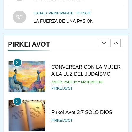
LAS MUJERES
PENSAMIENTO JUDÍO
PIRKEI AVOT
CABALÁ PRINCIPIANTE
TETZAVÉ
05
LA FUERZA DE UNA PASIÓN
1
RAZI ¿QUIÉN ES SABIO?
PIRKEI AVOT
JASIDUT
NIÑOS
2
CONVERSAR CON LA MUJER
A LA LUZ DEL JUDAÍSMO
AMOR, PAREJA Y MATRIMONIO
PIRKEI AVOT
3
Pirkei Avot 3:7 SOLO DIOS
PIRKEI AVOT