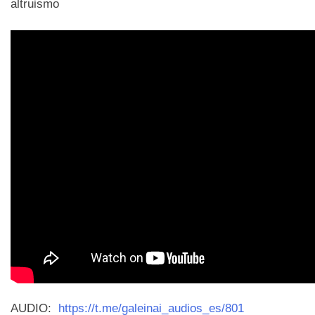
altruismo
AUDIO:
https://t.me/galeinai_audios_es/801