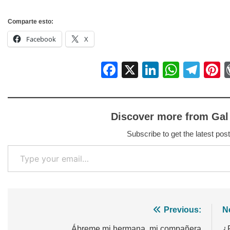
Comparte esto:
Facebook
X
Facebook
X
LinkedIn
Whats
Tel
P
Discover more from Gal
Subscribe to get the latest post
Type your email…
Navegación
Previous:
N
Ábreme mi hermana, mi compañera
¿