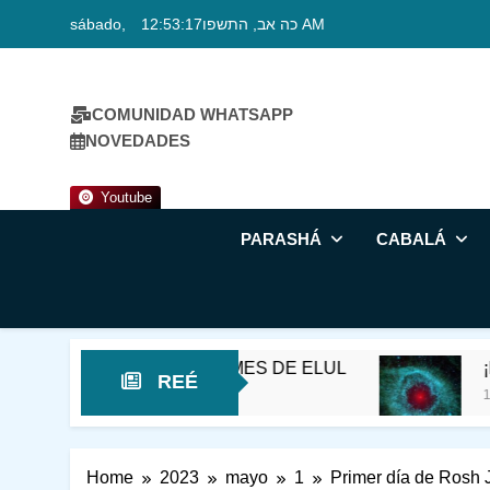
Skip
sábado, כה אב, התשפו
12:53:18 AM
to
content
COMUNIDAD WHATSAPP
NOVEDADES
Youtube
PARASHÁ
CABALÁ
EL UMBRAL DEL MES DE ELUL
¡MIRA!
REÉ
11 Horas Ago
Home
2023
mayo
1
Primer día de Rosh 