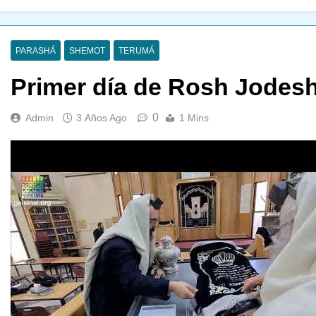
PARASHÁ
SHEMOT
TERUMÁ
Primer día de Rosh Jodesh
0
Admin
3 Años Ago
1 Mins