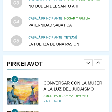
03
PENSAMIENTO JUDÍO
NO DUDEN DEL SANTO ARI
147
CABALÁ PRINCIPIANTE
HOGAR Y FAMILIA
VEAMOS ¿POR QUÉ
04
PATERNIDAD SABÁTICA
IEHOSHÚA? Y LA QUEJA DE
LAS MUJERES
PENSAMIENTO JUDÍO
PIRKEI AVOT
CABALÁ PRINCIPIANTE
TETZAVÉ
05
LA FUERZA DE UNA PASIÓN
1
RAZI ¿QUIÉN ES SABIO?
PIRKEI AVOT
JASIDUT
NIÑOS
2
CONVERSAR CON LA MUJER
A LA LUZ DEL JUDAÍSMO
AMOR, PAREJA Y MATRIMONIO
PIRKEI AVOT