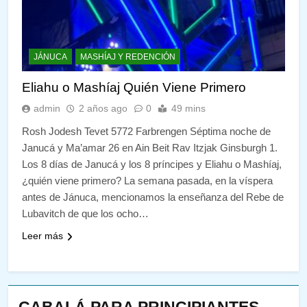
JÁNUCA
MASHÍAJ Y REDENCIÓN
Eliahu o Mashíaj Quién Viene Primero
admin
2 años ago
0
49 mins
Rosh Jodesh Tevet 5772 Farbrengen Séptima noche de
Janucá y Ma’amar 26 en Ain Beit Rav Itzjak Ginsburgh 1.
Los 8 días de Janucá y los 8 príncipes y Eliahu o Mashíaj,
¿quién viene primero? La semana pasada, en la víspera
antes de Jánuca, mencionamos la enseñanza del Rebe de
Lubavitch de que los ocho…
Leer más