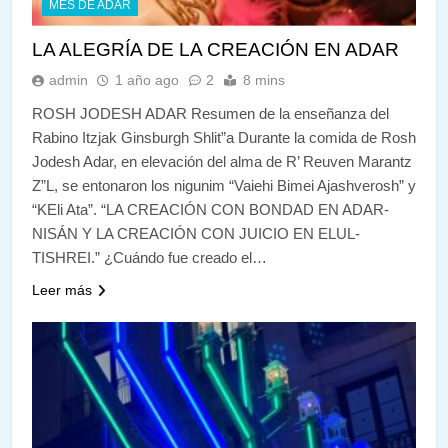
MES DE ADAR
LA ALEGRÍA DE LA CREACIÓN EN ADAR
admin
1 año ago
2
8 mins
ROSH JODESH ADAR Resumen de la enseñanza del
Rabino Itzjak Ginsburgh Shlit”a Durante la comida de Rosh
Jodesh Adar, en elevación del alma de R’ Reuven Marantz
Z”L, se entonaron los nigunim “Vaiehi Bimei Ajashverosh” y
“KEli Ata”. “LA CREACIÓN CON BONDAD EN ADAR-
NISÁN Y LA CREACIÓN CON JUICIO EN ELUL-
TISHREI.” ¿Cuándo fue creado el…
Leer más