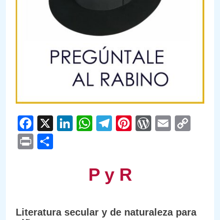
Facebook
X
LinkedIn
WhatsApp
Telegram
Pinterest
WordPre
Email
Cop
Link
Print
Compartir
P y R
Literatura secular y de naturaleza para