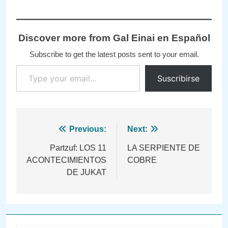
Discover more from Gal Einai en Español
Subscribe to get the latest posts sent to your email.
Type your email…
Suscribirse
Navegación
Previous:
Next:
de
Partzuf: LOS 11
LA SERPIENTE DE
ACONTECIMIENTOS
COBRE
entradas
DE JUKAT