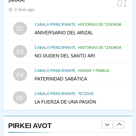
01
PENSAMIENTO JUDÍO
PIRKEI AVOT
3 días ago
146
CABALÁ PRINCIPIANTE
HISTORIAS DE TZADIKIM
02
LA RECONSTRUCCIÓN DEL
ANIVERSARIO DEL ARIZAL
TEMPLO Y LA ALEGRÍA EN
MEDIO DE LA TRISTEZA
MES DE MENAJEM AV
CABALÁ PRINCIPIANTE
HISTORIAS DE TZADIKIM
03
PENSAMIENTO JUDÍO
NO DUDEN DEL SANTO ARI
147
CABALÁ PRINCIPIANTE
HOGAR Y FAMILIA
VEAMOS ¿POR QUÉ
04
PATERNIDAD SABÁTICA
IEHOSHÚA? Y LA QUEJA DE
LAS MUJERES
PENSAMIENTO JUDÍO
PIRKEI AVOT
CABALÁ PRINCIPIANTE
TETZAVÉ
05
LA FUERZA DE UNA PASIÓN
1
RAZI ¿QUIÉN ES SABIO?
PIRKEI AVOT
JASIDUT
NIÑOS