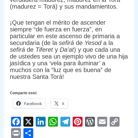
(madurez = Torá) y sus mandamientos.
¡Que tengan el mérito de ascender
siempre “de fuerza en fuerza”, en
particular en este ascenso de primaria a
secundaria (de la
sefirá
de
Yesod
a la
sefirá
de
Tiferet
y
Da’at
) y que cada una
de ustedes sea un ejemplo vivo de una hija
jasídica y una ‘vela para iluminar’ a
muchos con la “luz que es buena” de
nuestra Santa Torá!
Comparte esto:
Facebook
X
Facebook
X
LinkedIn
WhatsApp
Telegram
Pinterest
WordPre
Email
Cop
Link
Print
Compartir