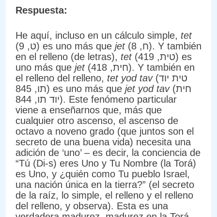
Respuesta:
He aquí, incluso en un cálculo simple,
tet
(ט, 9) es uno más que
jet
(ח, 8). Y también
en el relleno (de letras),
tet
(טית, 419) es
uno más que
jet
(חית, 418). Y también en
el relleno del relleno,
tet yod tav
(טית יוד
תו, 845) es uno más que
jet yod tav
(חית
יוד תו, 844). Este fenómeno particular
viene a enseñarnos que, más que
cualquier otro ascenso, el ascenso de
octavo a noveno grado (que juntos son el
secreto de una buena vida) necesita una
adición de ‘uno’ – es decir, la conciencia de
“Tú (Di-s) eres Uno y Tu Nombre (la Torá)
es Uno, y ¿quién como Tu pueblo Israel,
una nación única en la tierra?” (el secreto
de la raíz, lo simple, el relleno y el relleno
del relleno, y observa). Esta es una
verdadera madurez, madurez en la Torá