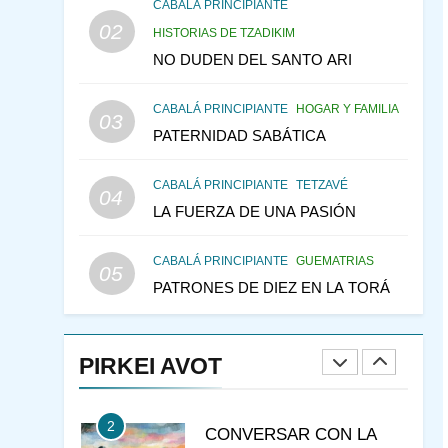
CONSEJO DE LOS
CABALÁ PRINCIPIANTE
PADRES
02
PENSAMIENTO JUDÍO
HISTORIAS DE TZADIKIM
PIRKEI AVOT
NO DUDEN DEL SANTO ARI
146
LA RECONSTRUCCIÓN
CABALÁ PRINCIPIANTE
HOGAR Y FAMILIA
DEL TEMPLO Y LA
03
PATERNIDAD SABÁTICA
ALEGRÍA EN MEDIO DE
MES DE MENAJEM AV
LA TRISTEZA
PENSAMIENTO JUDÍO
CABALÁ PRINCIPIANTE
TETZAVÉ
04
147
VEAMOS ¿POR QUÉ
LA FUERZA DE UNA PASIÓN
IEHOSHÚA? Y LA QUEJA
DE LAS MUJERES
PENSAMIENTO JUDÍO
CABALÁ PRINCIPIANTE
GUEMATRIAS
05
PIRKEI AVOT
PATRONES DE DIEZ EN LA TORÁ
1
RAZI ¿QUIÉN ES SABIO?
PIRKEI AVOT
JASIDUT
NIÑOS
2
CONVERSAR CON LA