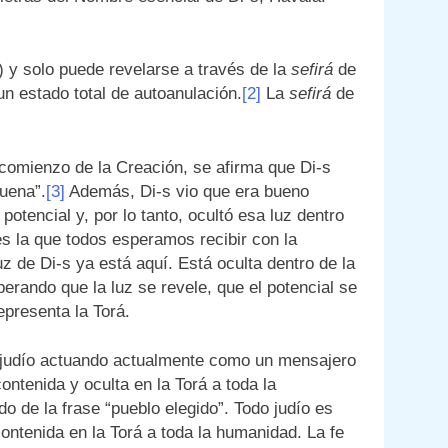
Di-s mismo es conocido como “el Verdadero” (אֶחָד הָאֱמֶת) y solo puede revelarse a través de la
sefirá
de
n estado total de autoanulación.
[2]
La
sefirá
de
l comienzo de la Creación, se afirma que Di-s
buena”.
[3]
Además, Di-s vio que era bueno
potencial y, por lo tanto, ocultó esa luz dentro
 es la que todos esperamos recibir con la
luz de Di-s ya está aquí. Está oculta dentro de la
perando que la luz se revele, que el potencial se
presenta la Torá.
 judío actuando actualmente como un mensajero
contenida y oculta en la Torá a toda la
 de la frase “pueblo elegido”. Todo judío es
 contenida en la Torá a toda la humanidad. La fe