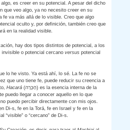
n algo, es creer en su potencial. A pesar del dicho
n que veo algo, ya no necesito creer en su
a fe va más allá de lo visible. Creo que algo
tencial oculto y, por definición, también creo que
á en la realidad visible.
ación, hay dos tipos distintos de potencial, a los
 invisible o potencial cercano
versus
potencial
e lo he visto. Ya está ahí, lo sé. La fe no se
ez que uno tiene fe, puede reducir su creencia a
to,
Hacará
(הַכָּרָה) es la esencia interna de la
 puedo llegar a conocer aquello en lo que
e no puedo percibir directamente con mis ojos.
n Di-s, fe en la Torá, fe en Israel y fe en la
l “visible” o “cercano” de Di-s.
 Su Creación, es decir, para traer al
Mashiaj
al