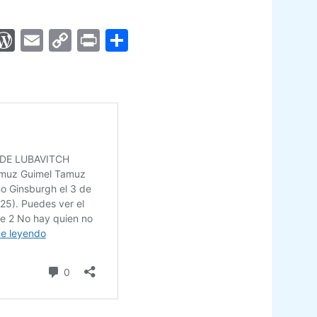
App
egram
interest
WordPress
Email
Copy
Print
Compartir
Link