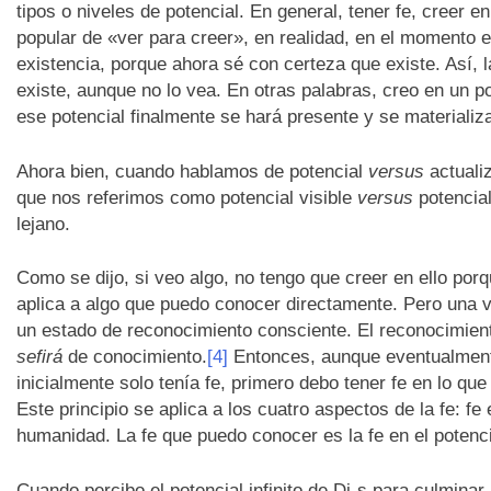
tipos o niveles de potencial. En general, tener fe, creer e
popular de «ver para creer», en realidad, en el momento e
existencia, porque ahora sé con certeza que existe. Así, l
existe, aunque no lo vea. En otras palabras, creo en un po
ese potencial finalmente se hará presente y se materializar
Ahora bien, cuando hablamos de potencial
versus
actualiz
que nos referimos como potencial visible
versus
potencial
lejano.
Como se dijo, si veo algo, no tengo que creer en ello porqu
aplica a algo que puedo conocer directamente. Pero una v
un estado de reconocimiento consciente. El reconocimien
sefirá
de conocimiento.
[4]
Entonces, aunque eventualmente
inicialmente solo tenía fe, primero debo tener fe en lo qu
Este principio se aplica a los cuatro aspectos de la fe: fe e
humanidad. La fe que puedo conocer es la fe en el potencia
Cuando percibo el potencial infinito de Di-s para culminar