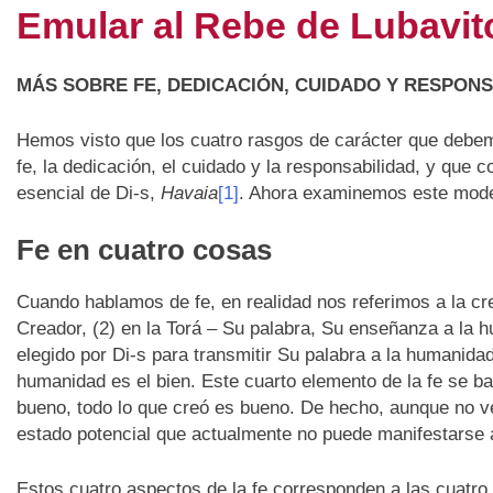
Emular al Rebe de Lubavitc
MÁS SOBRE FE, DEDICACIÓN, CUIDADO Y RESPONS
Hemos visto que los cuatro rasgos de carácter que debem
fe, la dedicación, el cuidado y la responsabilidad, y que 
esencial de Di-s,
Havaia
[1]
. Ahora examinemos este mode
Fe en cuatro cosas
Cuando hablamos de fe, en realidad nos referimos a la cre
Creador, (2) en la Torá – Su palabra, Su enseñanza a la hu
elegido por Di-s para transmitir Su palabra a la humanida
humanidad es el bien. Este cuarto elemento de la fe se b
bueno, todo lo que creó es bueno. De hecho, aunque no ve
estado potencial que actualmente no puede manifestarse 
Estos cuatro aspectos de la fe corresponden a las cuatro 