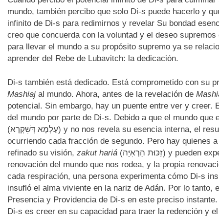
mundo, también percibo que solo Di-s puede hacerlo y que
infinito de Di-s para redimirnos y revelar Su bondad esen
creo que concuerda con la voluntad y el deseo supremos d
para llevar el mundo a su propósito supremo ya se relaci
aprender del Rebe de Lubavitch: la dedicación.
Di-s también está dedicado. Está comprometido con su prop
Mashiaj
al mundo. Ahora, antes de la revelación de
Mashi
potencial. Sin embargo, hay un puente entre ver y creer. 
del mundo por parte de Di-s. Debido a que el mundo qu
(עַלְמָא דְּשִׁקְרָא) y no nos revela su esencia interna, el resultado es que no todos ven la recreación
ocurriendo cada fracción de segundo. Pero hay quienes a 
refinado su visión,
zakut hariá
(זַכּוּת הַרְאִיָּה) y pueden experimentar directamente la recreación y la
renovación del mundo que nos rodea, y la propia renovaci
cada respiración, una persona experimenta cómo Di-s insuf
insufló el alma viviente en la nariz de Adán. Por lo tanto,
Presencia y Providencia de Di-s en este preciso instante.
Di-s es creer en su capacidad para traer la redención y e