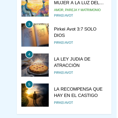
MUJER A LA LUZ DEL
JUDAÍSMO
AMOR, PAREJA Y MATRIMONIO
PIRKEI AVOT
3
Pirkei Avot 3:7 SOLO
DIOS
PIRKEI AVOT
4
LA LEY JUDIA DE
ATRACCIÓN
PIRKEI AVOT
5
LA RECOMPENSA QUE
HAY EN EL CASTIGO
PIRKEI AVOT
6