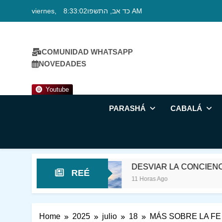
Skip
viernes, כד אב, התשפו
8:33:03 AM
to
content
COMUNIDAD WHATSAPP
NOVEDADES
Youtube
PARASHÁ
CABALÁ
FELIZ
DESVIAR LA CONCIENCIA DE LA M
REÉ
11 Horas Ago
Home
2025
julio
18
MÁS SOBRE LA FE