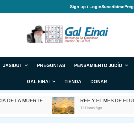
Sign up / Login
Suscribirse
Preg
Gal Einai En Espa
JASIDUT
PREGUNTAS
PENSAMIENTO JUDÍO
GAL EINAI
TIENDA
DONAR
UERTE
REE Y EL MES DE ELUL
11 Horas Ago