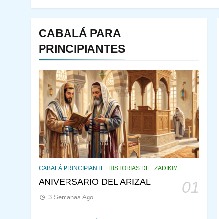
CABALÁ PARA
PRINCIPIANTES
144
¿QUIÉN ES SABIO? EL
QUE VE LO QUE VA A
CABALÁ PRINCIPIANTE
HISTORIAS DE TZADIKIM
NACER
PENSAMIENTO JUDÍO
ANIVERSARIO DEL ARIZAL
01
PIRKEI AVOT
3 Semanas Ago
145
CABALÁ Y JASIDUT: EL