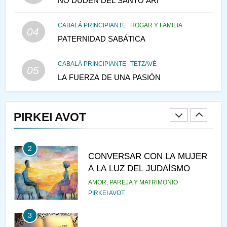
NO DUDEN DEL SANTO ARI
147
CABALÁ PRINCIPIANTE
HOGAR Y FAMILIA
VEAMOS ¿POR QUÉ
04
PATERNIDAD SABÁTICA
IEHOSHÚA? Y LA QUEJA DE
LAS MUJERES
PENSAMIENTO JUDÍO
PIRKEI AVOT
CABALÁ PRINCIPIANTE
TETZAVÉ
05
LA FUERZA DE UNA PASIÓN
1
RAZI ¿QUIÉN ES SABIO?
PIRKEI AVOT
JASIDUT
NIÑOS
2
CONVERSAR CON LA MUJER
A LA LUZ DEL JUDAÍSMO
AMOR, PAREJA Y MATRIMONIO
PIRKEI AVOT
3