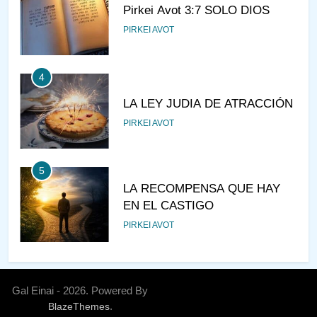
Pirkei Avot 3:7 SOLO DIOS
PIRKEI AVOT
4
LA LEY JUDIA DE ATRACCIÓN
PIRKEI AVOT
5
LA RECOMPENSA QUE HAY
EN EL CASTIGO
PIRKEI AVOT
6
¿DE DÓNDE VIENES?
Gal Einai - 2026. Powered By
.
BlazeThemes
PIRKEI AVOT