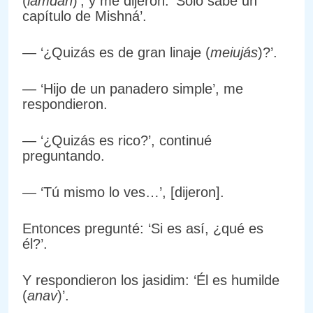
(
lamdan
)’, y me dijeron: ‘Solo sabe un
capítulo de Mishná’.
— ‘¿Quizás es de gran linaje (
meiujás
)?’.
— ‘Hijo de un panadero simple’, me
respondieron.
— ‘¿Quizás es rico?’, continué
preguntando.
— ‘Tú mismo lo ves…’, [dijeron].
Entonces pregunté: ‘Si es así, ¿qué es
él?’.
Y respondieron los jasidim: ‘Él es humilde
(
anav
)’.