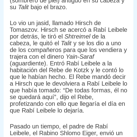
(sombrero de piel) antiguo en su cabeza y
su
Talit
bajo el brazo.
Lo vio un jasid, llamado Hirsch de
Tomaszov. Hirsch se acercó a Rabí Leibele
por detrás, le tiró el
Shtreimel
de la
cabeza, le quitó el
Talit
y se los dio a uno
de los compañeros para que los vendiera y
trajera con el dinero
Yain-Saraf
(aguardiente). Entró Rabí Leibele a la
habitación del Rebe de Kotzk y le contó lo
que le habían hecho. El Rebe mandó decir
a Hirsch que le devolviera a Rabí Leibele lo
que había tomado: “De todas formas, él no
se quedará aquí”, dijo el Rebe,
profetizando con ello que llegaría el día en
que Rabí Leibele lo dejaría.
Pasado un tiempo, el padre de Rabí
Leibele, el Rabino Shlomo Eiger, envió un