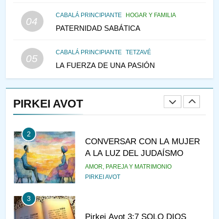
147
CABALÁ PRINCIPIANTE
HOGAR Y FAMILIA
VEAMOS ¿POR QUÉ
04
PATERNIDAD SABÁTICA
IEHOSHÚA? Y LA QUEJA DE
LAS MUJERES
PENSAMIENTO JUDÍO
PIRKEI AVOT
CABALÁ PRINCIPIANTE
TETZAVÉ
05
LA FUERZA DE UNA PASIÓN
1
RAZI ¿QUIÉN ES SABIO?
PIRKEI AVOT
JASIDUT
NIÑOS
2
CONVERSAR CON LA MUJER
A LA LUZ DEL JUDAÍSMO
AMOR, PAREJA Y MATRIMONIO
PIRKEI AVOT
3
Pirkei Avot 3:7 SOLO DIOS