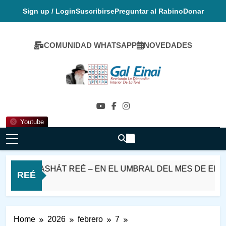
Skip
Sign up / Login
Suscribirse
Preguntar al Rabino
Donar
to
content
COMUNIDAD WHATSAPP
NOVEDADES
Gal Einai En
Español
Youtube
 PARASHÁT REÉ – EN EL UMBRAL DEL MES DE ELUL
REÉ
Ago
Home
2026
febrero
7