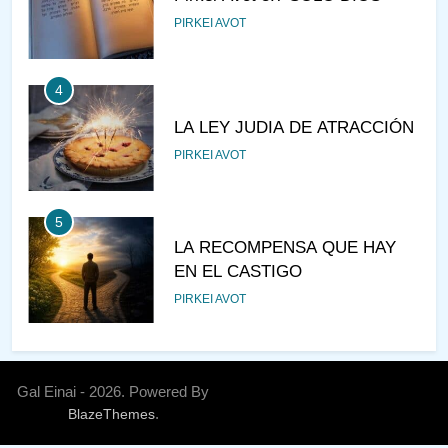
PIRKEI AVOT
4
LA LEY JUDIA DE ATRACCIÓN
PIRKEI AVOT
5
LA RECOMPENSA QUE HAY
EN EL CASTIGO
PIRKEI AVOT
6
¿DE DÓNDE VIENES?
Gal Einai - 2026. Powered By
.
BlazeThemes
PIRKEI AVOT