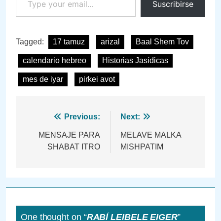
Suscribirse
Tagged:
17 tamuz
arizal
Baal Shem Tov
calendario hebreo
Historias Jasídicas
mes de iyar
pirkei avot
Navegación
Previous:
Next:
de
MENSAJE PARA
MELAVE MALKA
SHABAT ITRO
MISHPATIM
entradas
One thought on “
RABÍ LEIBELE EIGER
”