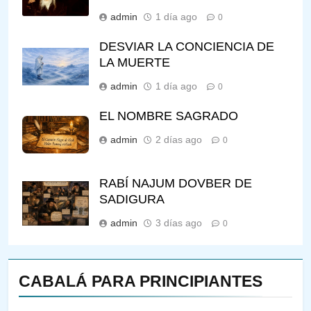
admin
1 día ago
0
DESVIAR LA CONCIENCIA DE
LA MUERTE
admin
1 día ago
0
EL NOMBRE SAGRADO
admin
2 días ago
0
RABÍ NAJUM DOVBER DE
SADIGURA
admin
3 días ago
0
CABALÁ PARA PRINCIPIANTES