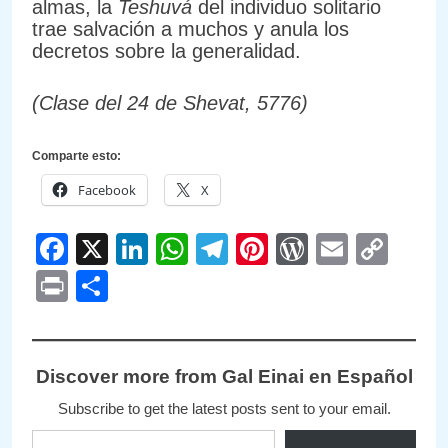
almas, la
Teshuvá
del individuo solitario
trae salvación a muchos y anula los
decretos sobre la generalidad.
(Clase del 24 de Shevat, 5776)
Comparte esto:
Facebook
X
Facebook
X
LinkedIn
WhatsApp
Telegram
Pinterest
WordPre
Email
Cop
Link
Print
Compartir
Discover more from Gal Einai en Español
Subscribe to get the latest posts sent to your email.
Type your email…