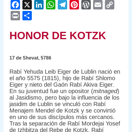
Facebook
X
LinkedIn
WhatsApp
Telegram
Pinterest
WordPre
Email
Cop
Link
Print
Compartir
HONOR DE KOTZK
17 de Shevat, 5786
Rabí Yehuda Leib Eiger de Lublin nació en
el año 5575 (1815), hijo de Rabí Shlomo
Eiger y nieto del Gaón Rabí Akiva Eiger.
En su juventud fue un opositor (
mitnaged
)
al Jasidismo, pero bajo la influencia de los
jasidim de Lublin se vinculó con Rabí
Menajem Mendel de Kotzk y se convirtió
en uno de sus discípulos más cercanos.
Tras la separación de Rabí Mordejai Yosef
de Izhbitza del Rebe de Kotzk, Rabí