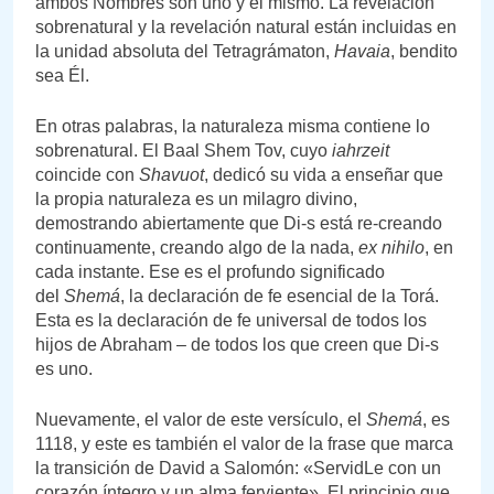
ambos Nombres son uno y el mismo. La revelación
sobrenatural y la revelación natural están incluidas en
la unidad absoluta del Tetragrámaton,
Havaia
, bendito
sea Él.
En otras palabras, la naturaleza misma contiene lo
sobrenatural. El Baal Shem Tov, cuyo
iahrzeit
coincide con
Shavuot
, dedicó su vida a enseñar que
la propia naturaleza es un milagro divino,
demostrando abiertamente que Di-s está re-creando
continuamente, creando algo de la nada,
ex nihilo
, en
cada instante. Ese es el profundo significado
del
Shemá
, la declaración de fe esencial de la Torá.
Esta es la declaración de fe universal de todos los
hijos de Abraham – de todos los que creen que Di-s
es uno.
Nuevamente, el valor de este versículo, el
Shemá
, es
1118, y este es también el valor de la frase que marca
la transición de David a Salomón: «ServidLe con un
corazón íntegro y un alma ferviente». El principio que