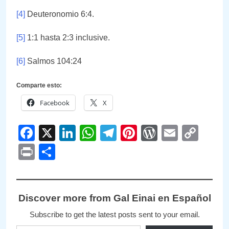
[4]
Deuteronomio 6:4.
[5]
1:1 hasta 2:3 inclusive.
[6]
Salmos 104:24
Comparte esto:
Facebook
X
Facebook
X
LinkedIn
WhatsApp
Telegram
Pinterest
WordPre
Email
Cop
Link
Print
Compartir
Discover more from Gal Einai en Español
Subscribe to get the latest posts sent to your email.
Type your email…