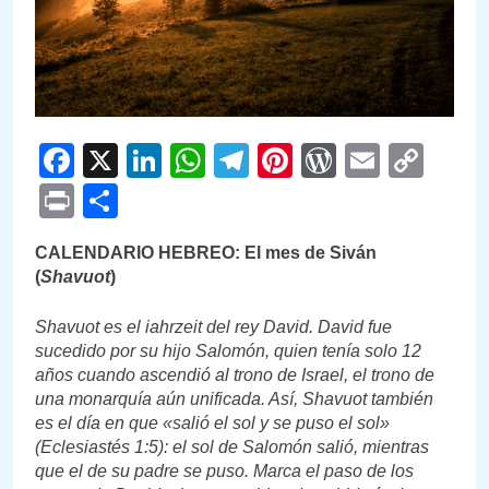
Facebook
X
LinkedIn
WhatsApp
Telegram
Pinterest
WordPre
Email
Cop
Link
Print
Compartir
CALENDARIO HEBREO: El mes de Siván
(
Shavuot
)
Shavuot es el iahrzeit del rey David. David fue
sucedido por su hijo Salomón, quien tenía solo 12
años cuando ascendió al trono de Israel, el trono de
una monarquía aún unificada. Así, Shavuot también
es el día en que «salió el sol y se puso el sol»
(
Eclesiastés 1:5): el sol de Salomón salió, mientras
que el de su padre se puso. Marca el paso de los