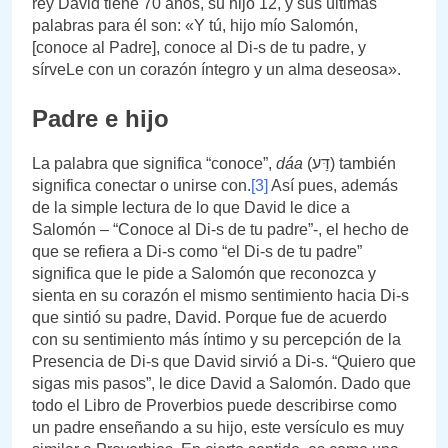
rey David tiene 70 años, su hijo 12, y sus últimas
palabras para él son: «Y tú, hijo mío Salomón,
[conoce al Padre], conoce al Di-s de tu padre, y
sírveLe con un corazón íntegro y un alma deseosa».
Padre e hijo
La palabra que significa “conoce”,
dáa
(דַּע) también
significa conectar o unirse con.
[3]
Así pues, además
de la simple lectura de lo que David le dice a
Salomón – “Conoce al Di-s de tu padre”-, el hecho de
que se refiera a Di-s como “el Di-s de tu padre”
significa que le pide a Salomón que reconozca y
sienta en su corazón el mismo sentimiento hacia Di-s
que sintió su padre, David. Porque fue de acuerdo
con su sentimiento más íntimo y su percepción de la
Presencia de Di-s que David sirvió a Di-s. “Quiero que
sigas mis pasos”, le dice David a Salomón. Dado que
todo el Libro de Proverbios puede describirse como
un padre enseñando a su hijo, este versículo es muy