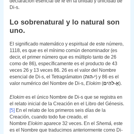
declaración esencial de fe en la unidad y unicidad de
Di-s.
Lo sobrenatural y lo natural son
uno.
El significado matemático y espiritual de este número,
1118, es que es el mínimo común denominador (es
decir, el primer número que es múltiplo tanto de 26
como de 86), específicamente es el producto de 43
veces 26 y 13 veces 86. 26 es el valor del Nombre
esencial de Di-s, el Tetragrámaton (
י-הוה
) y 86 es el
valor numérico del Nombre de Di-s,
Elokim
(
אֱ-לֹהִים
).
Elokim
es el único Nombre de Di-s que se registra en
el relato inicial de la Creación en el Libro del Génesis.
[5]
En el relato de los primeros seis días de la
Creación, cuando todo fue creado, el
Nombre
Elokim
aparece 32 veces. En el
Shemá,
este
es el Nombre que traducimos anteriormente como Di-