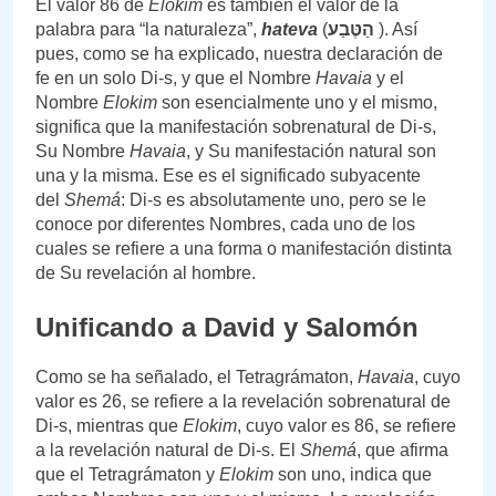
El valor 86 de
Elokim
es también el valor de la
palabra para “la naturaleza”,
hateva
(
הַטֶּבַע
). Así
pues, como se ha explicado, nuestra declaración de
fe en un solo Di-s, y que el Nombre
Havaia
y el
Nombre
Elokim
son esencialmente uno y el mismo,
significa que la manifestación sobrenatural de Di-s,
Su Nombre
Havaia
, y Su manifestación natural son
una y la misma. Ese es el significado subyacente
del
Shemá
: Di-s es absolutamente uno, pero se le
conoce por diferentes Nombres, cada uno de los
cuales se refiere a una forma o manifestación distinta
de Su revelación al hombre.
Unificando a David y Salomón
Como se ha señalado, el Tetragrámaton,
Havaia
, cuyo
valor es 26, se refiere a la revelación sobrenatural de
Di-s, mientras que
Elokim
, cuyo valor es 86, se refiere
a la revelación natural de Di-s. El
Shemá
, que afirma
que el Tetragrámaton y
Elokim
son uno, indica que