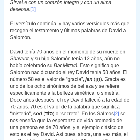
SírveLe con un corazón íntegro y con un alma
deseosa
.
[1]
El versículo continúa, y hay varios versículos más que
recogen el testamento y últimas palabras de David a
Salomón.
David tenía 70 años en el momento de su muerte en
Shavuot
, y su hijo Salomón tenía 12 años, aún no
había celebrado su
Bar Mitzvá
. Esto significa que
Salomón nació cuando el rey David tenía 58 años. El
número 58 es el valor de “gracia”,
jen
(
חֵן
). Gracia es
uno de los ocho sinónimos de belleza y se refiere
específicamente a la belleza simétrica, o simetría.
Doce años después, el rey David falleció a la edad de
70 años. 70 es el valor de la palabra que significa
“misterio”,
sod
(
סוֹד
) o “secreto”. En los Salmos
[2]
se
nos enseña que la esperanza de vida promedio de
una persona es de 70 años, y el ejemplo clásico de
esto es el rey David. Así pues, ahora, una vez más, el