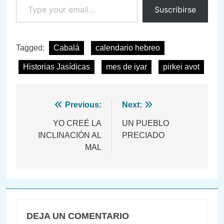
Suscribirse
Tagged:
Cabalá
calendario hebreo
Historias Jasídicas
mes de iyar
pirkei avot
Navegación
Previous:
Next:
de
YO CREÉ LA
UN PUEBLO
INCLINACIÓN AL
PRECIADO
entradas
MAL
DEJA UN COMENTARIO