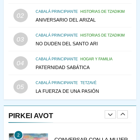
146
CABALÁ PRINCIPIANTE
HISTORIAS DE TZADIKIM
02
LA RECONSTRUCCIÓN DEL
ANIVERSARIO DEL ARIZAL
TEMPLO Y LA ALEGRÍA EN
MEDIO DE LA TRISTEZA
MES DE MENAJEM AV
CABALÁ PRINCIPIANTE
HISTORIAS DE TZADIKIM
03
PENSAMIENTO JUDÍO
NO DUDEN DEL SANTO ARI
147
CABALÁ PRINCIPIANTE
HOGAR Y FAMILIA
VEAMOS ¿POR QUÉ
04
PATERNIDAD SABÁTICA
IEHOSHÚA? Y LA QUEJA DE
LAS MUJERES
PENSAMIENTO JUDÍO
PIRKEI AVOT
CABALÁ PRINCIPIANTE
TETZAVÉ
05
LA FUERZA DE UNA PASIÓN
1
RAZI ¿QUIÉN ES SABIO?
PIRKEI AVOT
JASIDUT
NIÑOS
2
CONVERSAR CON LA MUJER