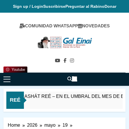
Skip
Sign up / Login
Suscribirse
Preguntar al Rabino
Donar
to
content
COMUNIDAD WHATSAPP
NOVEDADES
Gal Einai En
Español
Youtube
T PARASHÁT REÉ – EN EL UMBRAL DEL MES DE ELUL
REÉ
Home
2026
mayo
19