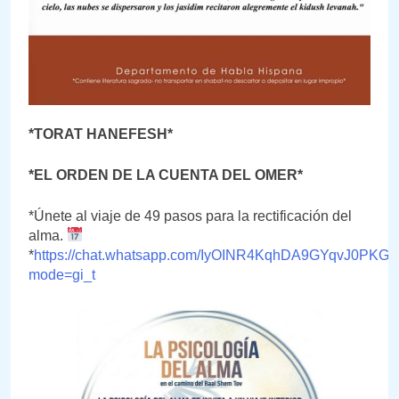
*TORAT HANEFESH*
*EL ORDEN DE LA CUENTA DEL OMER*
*Únete al viaje de 49 pasos para la rectificación del
alma.
*
https://chat.whatsapp.com/IyOINR4KqhDA9GYqvJ0PKG?
mode=gi_t