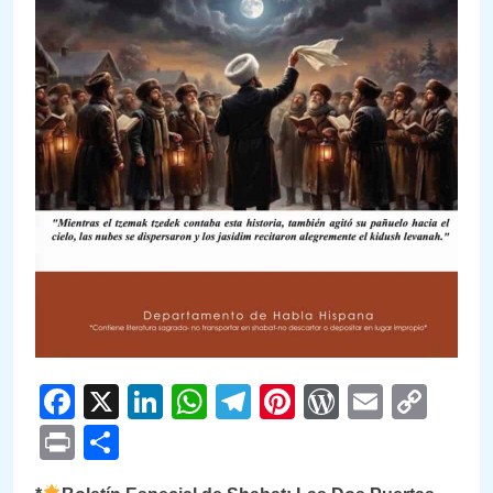
Facebook
X
LinkedIn
WhatsApp
Telegram
Pinterest
WordPre
Email
Cop
Link
Print
Compartir