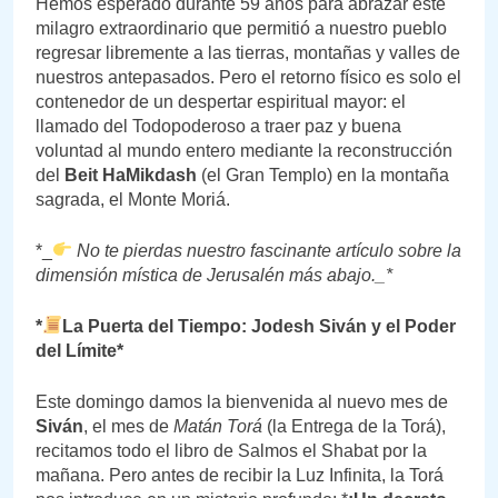
Hemos esperado durante 59 años para abrazar este
milagro extraordinario que permitió a nuestro pueblo
regresar libremente a las tierras, montañas y valles de
nuestros antepasados. Pero el retorno físico es solo el
contenedor de un despertar espiritual mayor: el
llamado del Todopoderoso a traer paz y buena
voluntad al mundo entero mediante la reconstrucción
del
Beit HaMikdash
(el Gran Templo) en la montaña
sagrada, el Monte Moriá.
*_
No te pierdas nuestro fascinante artículo sobre la
dimensión mística de Jerusalén más abajo._*
*
La Puerta del Tiempo: Jodesh Siván y el Poder
del Límite*
Este domingo damos la bienvenida al nuevo mes de
Siván
, el mes de
Matán Torá
(la Entrega de la Torá),
recitamos todo el libro de Salmos el Shabat por la
mañana. Pero antes de recibir la Luz Infinita, la Torá