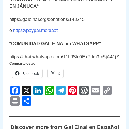
EN JÁNUCA*
https://galeinai.org/donations/143245
o
https://paypal.me/daatl
*COMUNIDAD GAL EINAI en WHATSAPP*
https://chat.whatsapp.com/J1LJSIc0EkPJm3m5jA41jZ
Comparte esto:
Facebook
X
Facebook
X
LinkedIn
WhatsApp
Telegram
Pinterest
WordPre
Email
Cop
Link
Print
Compartir
Discover more from Gal Einai en Español