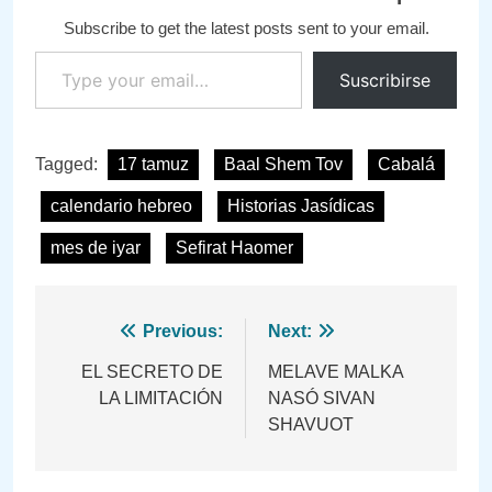
Subscribe to get the latest posts sent to your email.
Type your email…
Suscribirse
Tagged:
17 tamuz
Baal Shem Tov
Cabalá
calendario hebreo
Historias Jasídicas
mes de iyar
Sefirat Haomer
Navegación
Previous:
Next:
de
EL SECRETO DE
MELAVE MALKA
LA LIMITACIÓN
NASÓ SIVAN
entradas
SHAVUOT