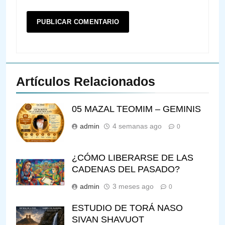
Artículos Relacionados
05 MAZAL TEOMIM – GEMINIS
admin
4 semanas ago
0
¿CÓMO LIBERARSE DE LAS
CADENAS DEL PASADO?
144
admin
3 meses ago
0
¿QUIÉN ES SABIO? EL QUE
ESTUDIO DE TORÁ NASO
VE LO QUE VA A NACER
SIVAN SHAVUOT
PENSAMIENTO JUDÍO
PIRKEI AVOT