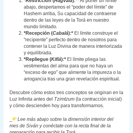
*Restricción (
Hagvalá
):**
Al poner un límite
abajo, despertamos el “poder del límite” de
Hashem arriba, Su capacidad de contraerse
dentro de las leyes de la Torá en nuestro
mundo limitado.
*Recepción (
Cabalá
):*
El límite construye el
“recipiente” perfecto dentro de nosotros para
contener la Luz Divina de manera interiorizada
y equilibrada.
*Repliegue (
Kifíá
):*
El límite pliega las
vestimentas del alma para que no haya un
“exceso de ego” que alimente la impureza o la
arrogancia tras una gran revelación espiritual.
Descubre cómo estos tres conceptos se originan en la
Luz Infinita antes del
Tzimtzum
(la contracción inicial)
y cómo descienden hoy para transformarnos.
_
Lee más abajo sobre la dimensión interior del
mes de Siván y conéctate con la recta final de la
preparación para recibir la Torá._