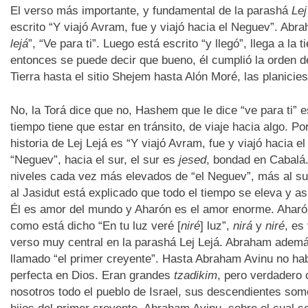
El verso más importante, y fundamental de la parashá
Lej
escrito “Y viajó Avram, fue y viajó hacia el Neguev”. Abra
lejá
”, “Ve para ti”. Luego está escrito “y llegó”, llega a la t
entonces se puede decir que bueno, él cumplió la orden de 
Tierra hasta el sitio Shejem hasta Alón Moré, las planicies
No, la Torá dice que no, Hashem que le dice “ve para ti” es
tiempo tiene que estar en tránsito, de viaje hacia algo. Po
historia de Lej Lejá es “Y viajó Avram, fue y viajó hacia e
“Neguev”, hacia el sur, el sur es
jesed
, bondad en Cabalá.
niveles cada vez más elevados de “el Neguev”, más al s
al Jasidut está explicado que todo el tiempo se eleva y asp
como está dicho “En tu luz veré [
niré
] luz”,
nirá
y
niré
, es
verso muy central en la parashá Lej Lejá. Abraham adem
llamado “el primer creyente”. Hasta Abraham Avinu no ha
perfecta en Dios. Eran grandes
tzadikim
, pero verdadero 
nosotros todo el pueblo de Israel, sus descendientes somo