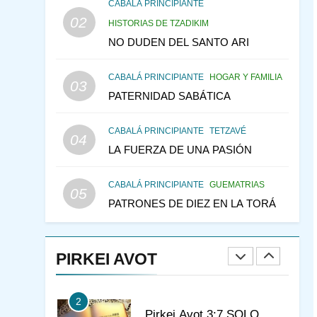
CONSEJO DE LOS
CABALÁ PRINCIPIANTE
PADRES
02
PENSAMIENTO JUDÍO
HISTORIAS DE TZADIKIM
PIRKEI AVOT
NO DUDEN DEL SANTO ARI
145
LA RECONSTRUCCIÓN
CABALÁ PRINCIPIANTE
HOGAR Y FAMILIA
DEL TEMPLO Y LA
03
PATERNIDAD SABÁTICA
ALEGRÍA EN MEDIO DE
MES DE MENAJEM AV
LA TRISTEZA
PENSAMIENTO JUDÍO
CABALÁ PRINCIPIANTE
TETZAVÉ
04
146
VEAMOS ¿POR QUÉ
LA FUERZA DE UNA PASIÓN
IEHOSHÚA? Y LA QUEJA
DE LAS MUJERES
PENSAMIENTO JUDÍO
CABALÁ PRINCIPIANTE
GUEMATRIAS
05
PIRKEI AVOT
PATRONES DE DIEZ EN LA TORÁ
1
CONVERSAR CON LA
MUJER A LA LUZ DEL
PIRKEI AVOT
JUDAÍSMO
AMOR, PAREJA Y MATRIMONIO
PIRKEI AVOT
2
Pirkei Avot 3:7 SOLO