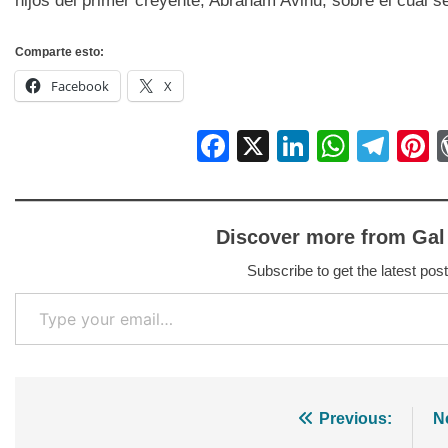
hijos del primer creyente, Abraham Avinu, sobre el cual s
Comparte esto:
Facebook
X
Facebook
X
LinkedIn
Whats
Tel
P
Discover more from Gal
Subscribe to get the latest post
Type your email…
Navegación
Previous:
N