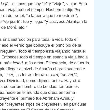
 Lejá
, -dijimos que hay “ir” y “viaje”, viajar. Está
ham viaja todo el tiempo, Hashem le dijo “
lej
ierra de Israel, “a la tierra que te mostraré”,
“ve por ti”, fue y llegó, “y atravesó Abraham la
 de Moré, etc.”
 una instrucción para toda la vida, todo el
r eso el verso que concluye el principio de la
l Neguev”. Todo el tiempo está viajando hacia el
 Entonces todo el tiempo en esencia viaja hacia
ur, más
jesed
, más amor. En esencia, de acuerdo
ira llegar al nivel de Aharón el gran sacerdote.
Él es amor del mundo y Aharón es el amor enorme. Aharón, אהרן, las letras de נראה,
nirá
, “se verá”,
 ver Divinidad, como dijimos antes. Hay otro
ás de ser un hombre de bondad, también es
bía nadie en el mundo que creía en forma
creyente el primero fue Abraham Avinu y
s “creyentes hijos de creyentes”, en particular