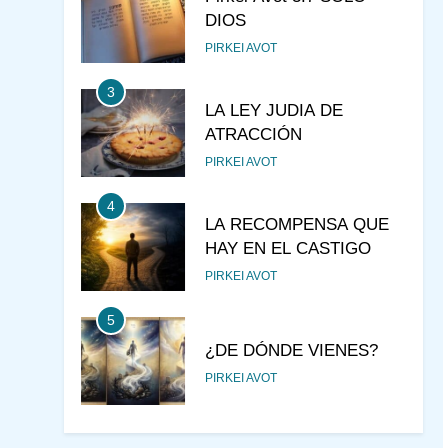
DIOS
PIRKEI AVOT
3
LA LEY JUDIA DE
ATRACCIÓN
PIRKEI AVOT
4
LA RECOMPENSA QUE
HAY EN EL CASTIGO
PIRKEI AVOT
5
¿DE DÓNDE VIENES?
PIRKEI AVOT
6
JUDAÍSMO PARA TODOS