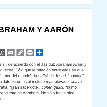
ABRAHAM Y AARÓN
App
egram
interest
WordPress
Email
Copy
Print
Compartir
Link
 sí, de acuerdo con el Jasidut: Abraham Avinu y
sh jesed
. Sólo que la relación entre ellos es que
 “amor del mundo”; la
sefirá
de
Jesed
, “bondad”
cerdote es un nivel incluso más elevado,
ahavá
raba
, “gran sacerdote”,
cohen gadol
, “sumo
endiente de Abraham. No sólo física sino
inu.