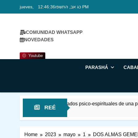
Skip
jueves, כג אב, התשפו
12:46:36 PM
to
content
COMUNIDAD WHATSAPP
NOVEDADES
Youtube
PARASHÁ
CABA
ndo los significados psico-espirituales de una palabra Bíbl
REÉ
Home
2023
mayo
1
DOS ALMAS GEME