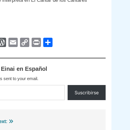
e interpreta en El Cantar de los Cantares
App
egram
interest
WordPress
Email
Copy
Print
Compartir
Link
 Einai en Español
s sent to your email.
Suscribirse
ext: