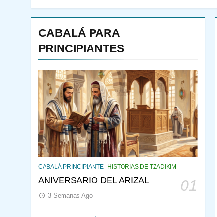
CABALÁ PARA
PRINCIPIANTES
143
¿QUIÉN ES SABIO? EL
QUE VE LO QUE VA A
CABALÁ PRINCIPIANTE
HISTORIAS DE TZADIKIM
NACER
PENSAMIENTO JUDÍO
ANIVERSARIO DEL ARIZAL
01
PIRKEI AVOT
3 Semanas Ago
144
CABALÁ Y JASIDUT: EL