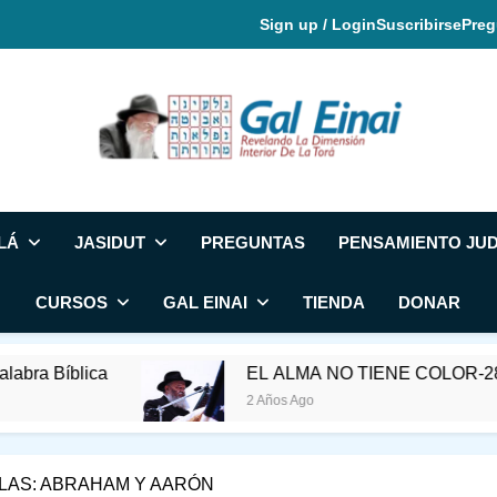
Sign up / Login
Suscribirse
Preg
Gal Einai En Espa
LÁ
JASIDUT
PREGUNTAS
PENSAMIENTO JUD
CURSOS
GAL EINAI
TIENDA
DONAR
ica
EL ALMA NO TIENE COLOR-28 DE SIVA
2 Años Ago
LAS: ABRAHAM Y AARÓN