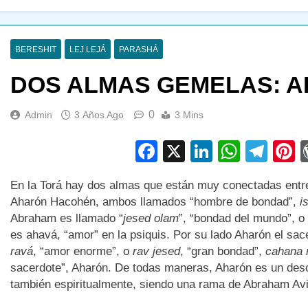
BERESHIT
LEJ LEJÁ
PARASHÁ
DOS ALMAS GEMELAS: 
0
Admin
3 Años Ago
3 Mins
Facebook
X
LinkedIn
Whats
Tel
P
En la Torá hay dos almas que están muy conectadas entre
Aharón Hacohén, ambos llamados “hombre de bondad”,
i
Abraham es llamado “
jesed olam
”, “bondad del mundo”, o
es ahavá, “amor” en la psiquis. Por su lado Aharón el sa
ravá
, “amor enorme”, o
rav jesed
, “gran bondad”,
cahana 
sacerdote”, Aharón. De todas maneras, Aharón es un desc
también espiritualmente, siendo una rama de Abraham Av